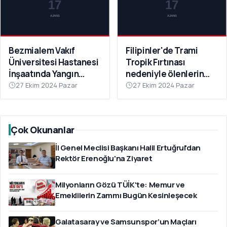
Bezmialem Vakıf
Filipinler'de Trami
Üniversitesi Hastanesi
Tropik Fırtınası
İnşaatında Yangın
nedeniyle ölenlerin
Paniğe Neden Oldu
sayısı 126'ya yükseldi
27 Ekim 2024 Pazar
27 Ekim 2024 Pazar
Çok Okunanlar
İl Genel Meclisi Başkanı Halil Ertuğrul'dan
Rektör Erenoğlu'na Ziyaret
Milyonların Gözü TÜİK'te: Memur ve
Emeklilerin Zammı Bugün Kesinleşecek
Galatasaray ve Samsunspor’un Maçları