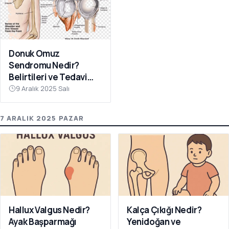
Donuk Omuz
Sendromu Nedir?
Belirtileri ve Tedavi
Yöntemleri
9 Aralık 2025 Salı
7 ARALIK 2025 PAZAR
Hallux Valgus Nedir?
Kalça Çıkığı Nedir?
Ayak Başparmağı
Yenidoğan ve