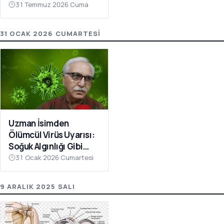
Heyecanlandıran
31 Temmuz 2026 Cuma
Haber
31 OCAK 2026 CUMARTESI
Uzman İsimden
Ölümcül Virüs Uyarısı:
Soğuk Algınlığı Gibi
Başlıyor, Bu Belirtilere
31 Ocak 2026 Cumartesi
Dikkat
9 ARALIK 2025 SALI