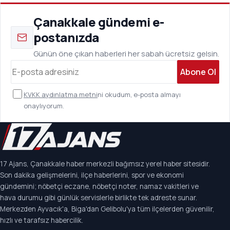
Çanakkale gündemi e-
postanızda
Günün öne çıkan haberleri her sabah ücretsiz gelsin.
Abone Ol
KVKK aydınlatma metni
ni okudum, e-posta almayı
onaylıyorum.
17 Ajans, Çanakkale haber merkezli bağımsız yerel haber sitesidir.
Son dakika gelişmelerini, ilçe haberlerini, spor ve ekonomi
gündemini; nöbetçi eczane, nöbetçi noter, namaz vakitleri ve
hava durumu gibi günlük servislerle birlikte tek adreste sunar.
Merkezden Ayvacık'a, Biga'dan Gelibolu'ya tüm ilçelerden güvenilir,
hızlı ve tarafsız habercilik.