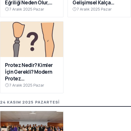
Eğriliği Neden Olur,
Gelişimsel Kalça
Nasıl Önlenir?
Çıkığında Erken Tanının
7 Aralık 2025 Pazar
7 Aralık 2025 Pazar
Önemi
Protez Nedir? Kimler
İçin Gerekli? Modern
Protez
Teknolojilerinde Son
7 Aralık 2025 Pazar
Gelişmeler
24 KASIM 2025 PAZARTESI