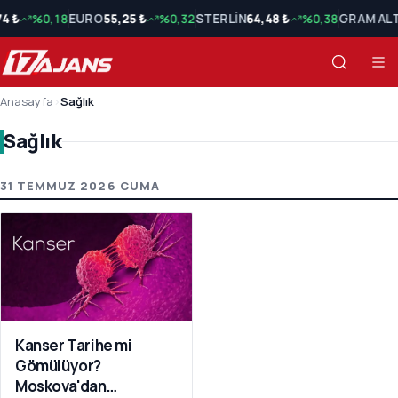
74 ₺
%0,18
EURO
55,25 ₺
%0,32
STERLİN
64,48 ₺
%0,38
GRAM ALT
Anasayfa
›
Sağlık
Sağlık
Sağlık Son Haberler
31 TEMMUZ 2026 CUMA
Kanser Tarihe mi
Gömülüyor?
Moskova'dan