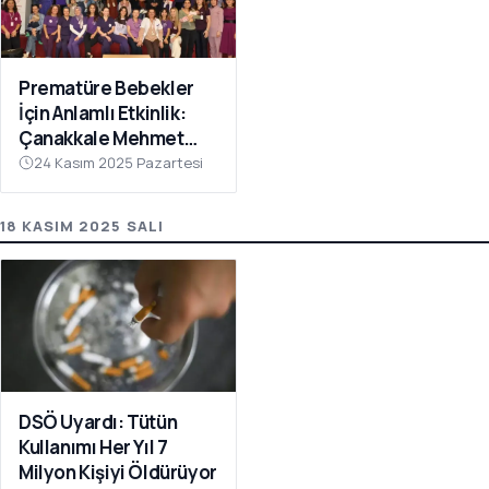
Prematüre Bebekler
İçin Anlamlı Etkinlik:
Çanakkale Mehmet
Akif Ersoy Devlet
24 Kasım 2025 Pazartesi
Hastanesinde
Farkındalık Programı
18 KASIM 2025 SALI
DSÖ Uyardı: Tütün
Kullanımı Her Yıl 7
Milyon Kişiyi Öldürüyor