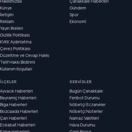
Hakkımızda
Çanakkale Haberleri
Künye
Gündem
İletişim
Spor
Reklam
Ekonomi
Yayın İlkeleri
Gizlilik Politikası
KVKK Aydınlatma
Çerez Politikası
Düzeltme ve Cevap Hakkı
Telif Hakkı Bildirimi
Kullanım Koşulları
İLÇELER
SERVISLER
Ayvacık Haberleri
Bugün Çanakkale
Bayramiç Haberleri
Feribot Durumu
Biga Haberleri
Nöbetçi Eczaneler
Bozcaada Haberleri
Nöbetçi Noterler
Çan Haberleri
Namaz Vakitleri
Eceabat Haberleri
Hava Durumu
Ezine Haberleri
Canlı Borsa