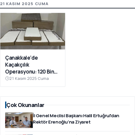
21 KASIM 2025 CUMA
Çanakkale'de
Kaçakçılık
Operasyonu: 120 Bin
Dolu Makaron Ele
21 Kasım 2025 Cuma
Geçirildi
Çok Okunanlar
İl Genel Meclisi Başkanı Halil Ertuğrul'dan
Rektör Erenoğlu'na Ziyaret