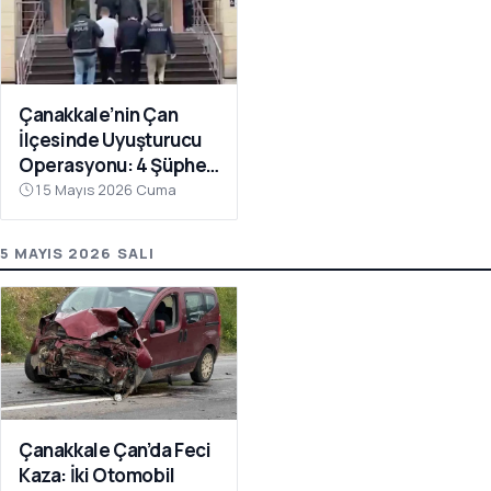
Çanakkale’nin Çan
İlçesinde Uyuşturucu
Operasyonu: 4 Şüpheli
Tutuklandı
15 Mayıs 2026 Cuma
5 MAYIS 2026 SALI
Çanakkale Çan’da Feci
Kaza: İki Otomobil