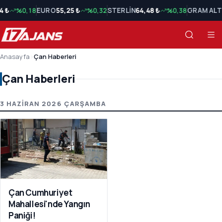
4 ₺
%0,18
EURO
55,25 ₺
%0,32
STERLİN
64,48 ₺
%0,38
GRAM ALT
Anasayfa
›
Çan Haberleri
Çan Haberleri
Çan Haberleri Son Haberler
3 HAZIRAN 2026 ÇARŞAMBA
Çan Cumhuriyet
Mahallesi'nde Yangın
Paniği!