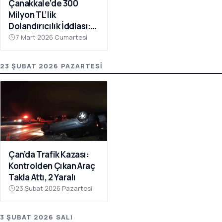
Çanakkale’de 300
Milyon TL’lik
Dolandırıcılık İddiası:
Şüpheli Evinde Ölü
7 Mart 2026 Cumartesi
Bulundu
23 ŞUBAT 2026 PAZARTESI
Çan’da Trafik Kazası:
Kontrolden Çıkan Araç
Takla Attı, 2 Yaralı
23 Şubat 2026 Pazartesi
3 ŞUBAT 2026 SALI