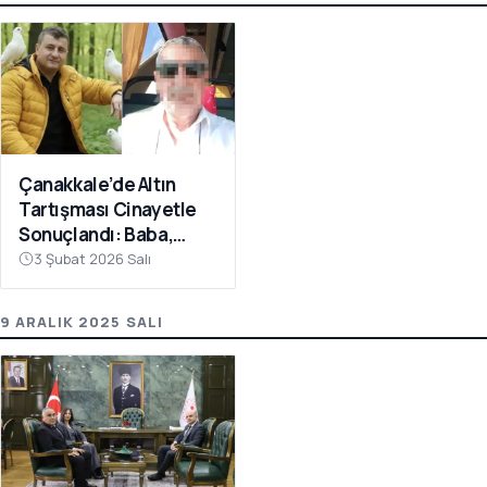
Çanakkale’de Altın
Tartışması Cinayetle
Sonuçlandı: Baba,
Oğlunu Bıçaklayarak
3 Şubat 2026 Salı
Öldürdü
9 ARALIK 2025 SALI