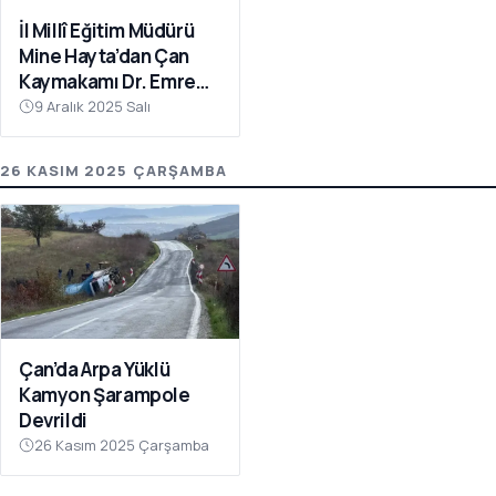
İl Millî Eğitim Müdürü
Mine Hayta’dan Çan
Kaymakamı Dr. Emre
Nebioğlu’na Ziyaret
9 Aralık 2025 Salı
26 KASIM 2025 ÇARŞAMBA
Çan’da Arpa Yüklü
Kamyon Şarampole
Devrildi
26 Kasım 2025 Çarşamba