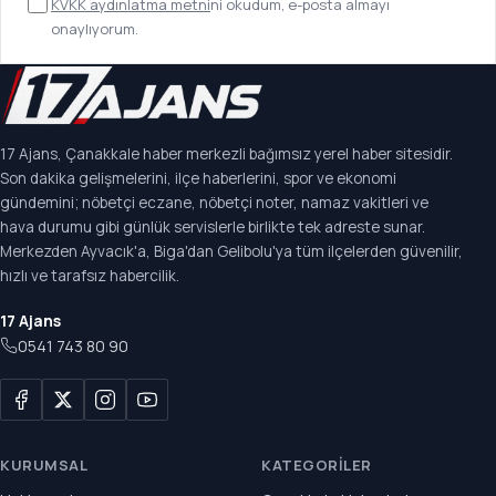
KVKK aydınlatma metni
ni okudum, e-posta almayı
onaylıyorum.
17 Ajans, Çanakkale haber merkezli bağımsız yerel haber sitesidir.
Son dakika gelişmelerini, ilçe haberlerini, spor ve ekonomi
gündemini; nöbetçi eczane, nöbetçi noter, namaz vakitleri ve
hava durumu gibi günlük servislerle birlikte tek adreste sunar.
Merkezden Ayvacık'a, Biga'dan Gelibolu'ya tüm ilçelerden güvenilir,
hızlı ve tarafsız habercilik.
17 Ajans
0541 743 80 90
KURUMSAL
KATEGORILER