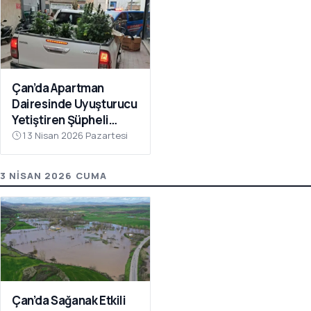
Çan’da Apartman
Dairesinde Uyuşturucu
Yetiştiren Şüpheli
Yakalandı
13 Nisan 2026 Pazartesi
3 NISAN 2026 CUMA
Çan’da Sağanak Etkili