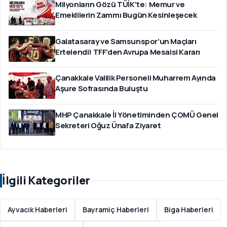
Milyonların Gözü TÜİK'te: Memur ve
Emeklilerin Zammı Bugün Kesinleşecek
Galatasaray ve Samsunspor’un Maçları
Ertelendi! TFF’den Avrupa Mesaisi Kararı
Çanakkale Valilik Personeli Muharrem Ayında
Aşure Sofrasında Buluştu
MHP Çanakkale İl Yönetiminden ÇOMÜ Genel
Sekreteri Oğuz Ünal'a Ziyaret
İlgili Kategoriler
Ayvacık Haberleri
Bayramiç Haberleri
Biga Haberleri