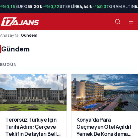
%0,15
EURO
55,20 ₺
%0,32
STERLİN
64,44 ₺
%0,37
GRAM ALTIN
6
Anasayfa
›
Gündem
Gündem
Gündem Son Haberler
BUGÜN
Terörsüz Türkiye İçin
Konya'da Para
Tarihi Adım: Çerçeve
Geçmeyen Otel Açıldı!
Teklifin Detayları Belli
Yemek De Konaklama