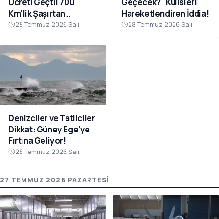
Ücreti Geçti! 700
Geçecek?" Kulisleri
Km'lik Şaşırtan
Hareketlendiren İddia!
Yolculuk
28 Temmuz 2026 Salı
28 Temmuz 2026 Salı
Denizciler ve Tatilciler
Dikkat: Güney Ege’ye
Fırtına Geliyor!
28 Temmuz 2026 Salı
27 TEMMUZ 2026 PAZARTESI