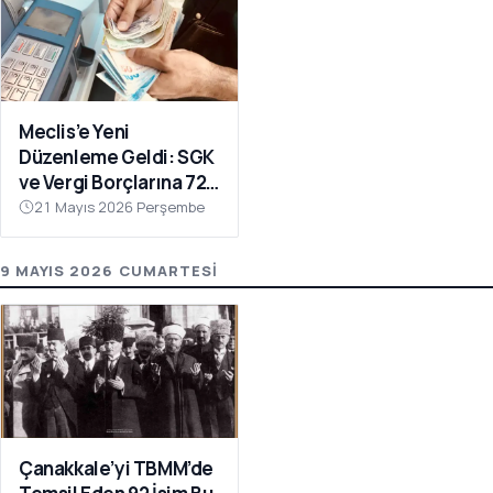
Meclis’e Yeni
Düzenleme Geldi: SGK
ve Vergi Borçlarına 72
Ay Taksit İmkânı
21 Mayıs 2026 Perşembe
9 MAYIS 2026 CUMARTESI
Çanakkale’yi TBMM’de