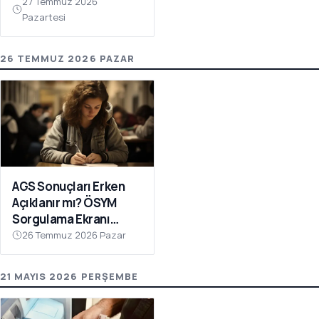
27 Temmuz 2026
Pazartesi
26 TEMMUZ 2026 PAZAR
AGS Sonuçları Erken
Açıklanır mı? ÖSYM
Sorgulama Ekranı
Açılıyor!
26 Temmuz 2026 Pazar
21 MAYIS 2026 PERŞEMBE