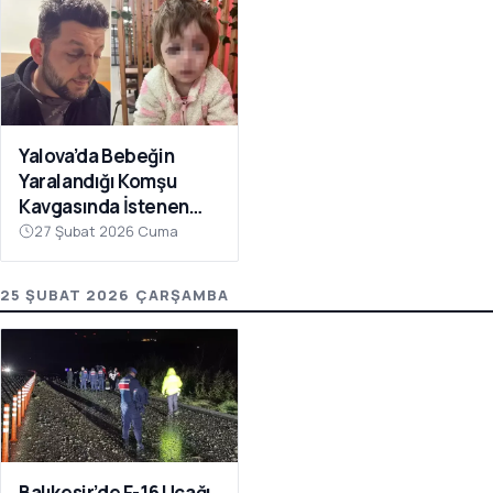
Yalova’da Bebeğin
Yaralandığı Komşu
Kavgasında İstenen
Ceza Belli Oldu: Çocuk
27 Şubat 2026 Cuma
Skuter’ı ‘Silah’ Sayıldı
25 ŞUBAT 2026 ÇARŞAMBA
Balıkesir’de F-16 Uçağı