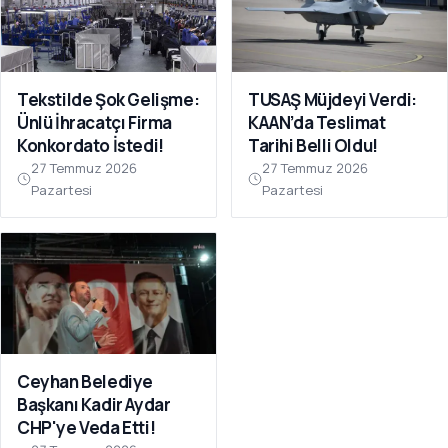
Tekstilde Şok Gelişme:
TUSAŞ Müjdeyi Verdi:
Ünlü İhracatçı Firma
KAAN’da Teslimat
Konkordato İstedi!
Tarihi Belli Oldu!
27 Temmuz 2026
27 Temmuz 2026
Pazartesi
Pazartesi
Ceyhan Belediye
Başkanı Kadir Aydar
CHP'ye Veda Etti!