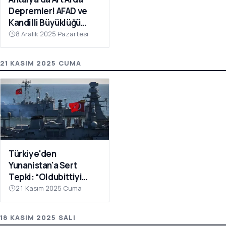
Depremler! AFAD ve
Kandilli Büyüklüğü
Açıkladı
8 Aralık 2025 Pazartesi
21 KASIM 2025 CUMA
Türkiye'den
Yunanistan'a Sert
Tepki: “Oldubittiyi
Kabul Etmiyoruz,
21 Kasım 2025 Cuma
Çabaları Sonuçsuz
Kalacak”
18 KASIM 2025 SALI