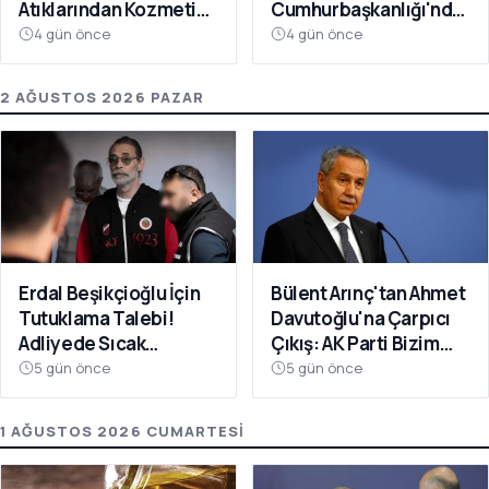
Atıklarından Kozmetik
Cumhurbaşkanlığı'nda
Devrimi
Toplanacak
4 gün önce
4 gün önce
2 AĞUSTOS 2026 PAZAR
Erdal Beşikçioğlu İçin
Bülent Arınç'tan Ahmet
Tutuklama Talebi!
Davutoğlu'na Çarpıcı
Adliyede Sıcak
Çıkış: AK Parti Bizim
Dakikalar
Evimiz
5 gün önce
5 gün önce
1 AĞUSTOS 2026 CUMARTESI