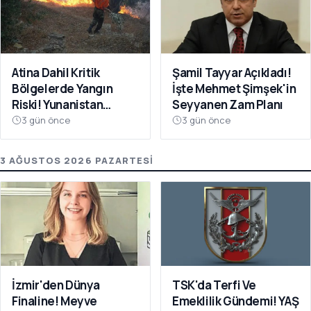
Atina Dahil Kritik
Şamil Tayyar Açıkladı!
Bölgelerde Yangın
İşte Mehmet Şimşek'in
Riski! Yunanistan
Seyyanen Zam Planı
Kırmızıya Büründü
3 gün önce
3 gün önce
3 AĞUSTOS 2026 PAZARTESI
İzmir'den Dünya
TSK'da Terfi Ve
Finaline! Meyve
Emeklilik Gündemi! YAŞ