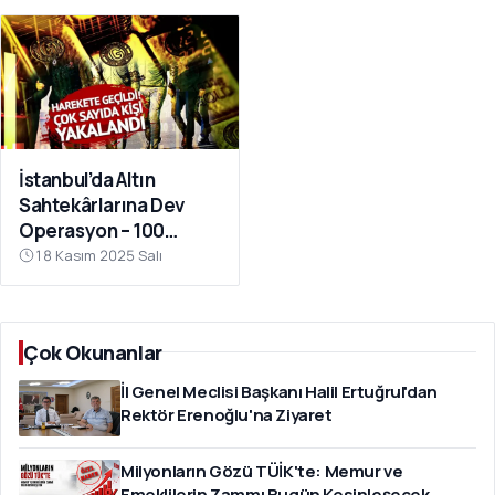
İstanbul’da Altın
Sahtekârlarına Dev
Operasyon – 100
Milyar TL Kamu Zararı
18 Kasım 2025 Salı
Ortaya Çıktı
Çok Okunanlar
İl Genel Meclisi Başkanı Halil Ertuğrul'dan
Rektör Erenoğlu'na Ziyaret
Milyonların Gözü TÜİK'te: Memur ve
Emeklilerin Zammı Bugün Kesinleşecek