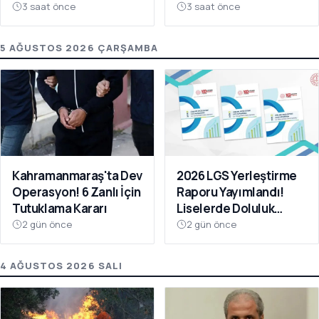
Oldu
Da Ücretsiz
3 saat önce
3 saat önce
5 AĞUSTOS 2026 ÇARŞAMBA
Kahramanmaraş'ta Dev
2026 LGS Yerleştirme
Operasyon! 6 Zanlı İçin
Raporu Yayımlandı!
Tutuklama Kararı
Liselerde Doluluk
Yüzde 95'i Aştı
2 gün önce
2 gün önce
4 AĞUSTOS 2026 SALI