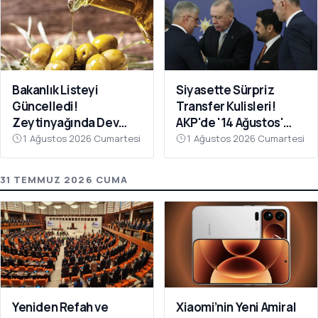
Bakanlık Listeyi
Siyasette Sürpriz
Güncelledi!
Transfer Kulisleri!
Zeytinyağında Dev
AKP'de '14 Ağustos'
Hile Belli Oldu
Hareketliliği
1 Ağustos 2026 Cumartesi
1 Ağustos 2026 Cumartesi
31 TEMMUZ 2026 CUMA
Yeniden Refah ve
Xiaomi’nin Yeni Amiral