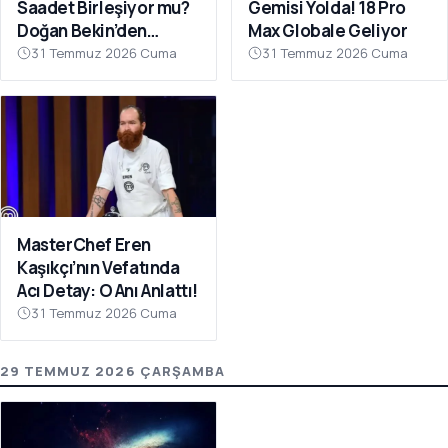
Saadet Birleşiyor mu?
Gemisi Yolda! 18 Pro
Doğan Bekin’den
Max Globale Geliyor
Açıklama
31 Temmuz 2026 Cuma
31 Temmuz 2026 Cuma
MasterChef Eren
Kaşıkçı’nın Vefatında
Acı Detay: O Anı Anlattı!
31 Temmuz 2026 Cuma
29 TEMMUZ 2026 ÇARŞAMBA