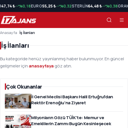
R
47,74 ₺
%0,18
EURO
55,25 ₺
%0,32
STERLİN
64,48 ₺
%0,38
GRAM
Anasayfa
›
İş İlanları
İş İlanları
Bu kategoride henüz yayınlanmış haber bulunmuyor. En güncel
gelişmeler için
anasayfaya
göz atın.
Çok Okunanlar
İl Genel Meclisi Başkanı Halil Ertuğrul'dan
Rektör Erenoğlu'na Ziyaret
Milyonların Gözü TÜİK'te: Memur ve
Emeklilerin Zammı Bugün Kesinleşecek