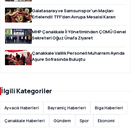
Galatasaray ve Samsunspor’un Maçları
Ertelendi! TFF’den Avrupa Mesaisi Kararı
MHP Çanakkale İl Yönetiminden ÇOMÜ Genel
Sekreteri Oğuz Ünal'a Ziyaret
Çanakkale Valilik Personeli Muharrem Ayında
Aşure Sofrasında Buluştu
İlgili Kategoriler
Ayvacık Haberleri
Bayramiç Haberleri
Biga Haberleri
Çanakkale Haberleri
Gündem
Spor
Ekonomi