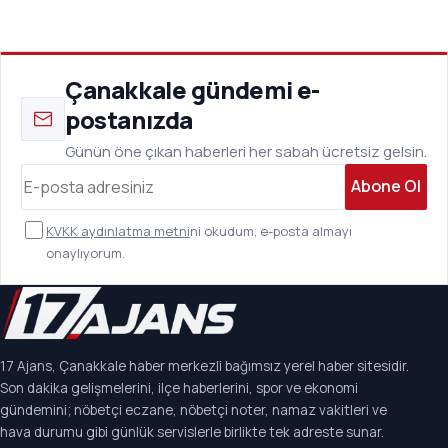
Çanakkale gündemi e-
postanızda
Günün öne çıkan haberleri her sabah ücretsiz gelsin.
Abone Ol
KVKK aydınlatma metni
ni okudum, e-posta almayı
onaylıyorum.
17 Ajans, Çanakkale haber merkezli bağımsız yerel haber sitesidir.
Son dakika gelişmelerini, ilçe haberlerini, spor ve ekonomi
gündemini; nöbetçi eczane, nöbetçi noter, namaz vakitleri ve
hava durumu gibi günlük servislerle birlikte tek adreste sunar.