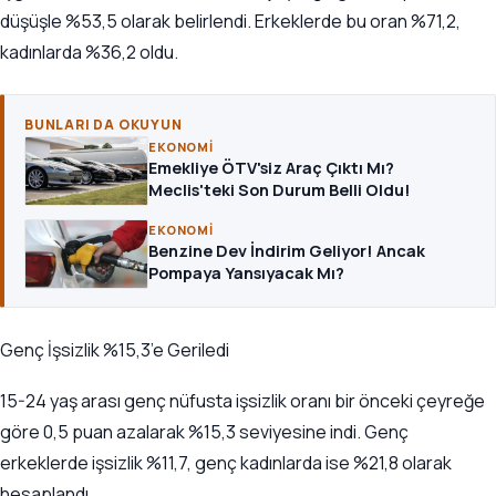
düşüşle %53,5 olarak belirlendi. Erkeklerde bu oran %71,2,
kadınlarda %36,2 oldu.
BUNLARI DA OKUYUN
EKONOMI
Emekliye ÖTV'siz Araç Çıktı Mı?
Meclis'teki Son Durum Belli Oldu!
EKONOMI
Benzine Dev İndirim Geliyor! Ancak
Pompaya Yansıyacak Mı?
Genç İşsizlik %15,3’e Geriledi
15-24 yaş arası genç nüfusta işsizlik oranı bir önceki çeyreğe
göre 0,5 puan azalarak %15,3 seviyesine indi. Genç
erkeklerde işsizlik %11,7, genç kadınlarda ise %21,8 olarak
hesaplandı.