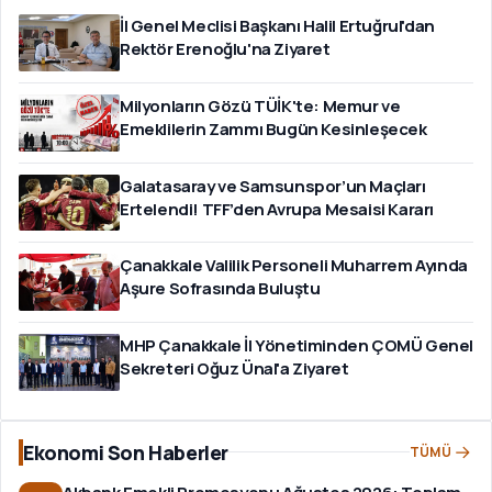
İl Genel Meclisi Başkanı Halil Ertuğrul'dan
Rektör Erenoğlu'na Ziyaret
Milyonların Gözü TÜİK'te: Memur ve
Emeklilerin Zammı Bugün Kesinleşecek
Galatasaray ve Samsunspor’un Maçları
Ertelendi! TFF’den Avrupa Mesaisi Kararı
Çanakkale Valilik Personeli Muharrem Ayında
Aşure Sofrasında Buluştu
MHP Çanakkale İl Yönetiminden ÇOMÜ Genel
Sekreteri Oğuz Ünal'a Ziyaret
Ekonomi Son Haberler
TÜMÜ