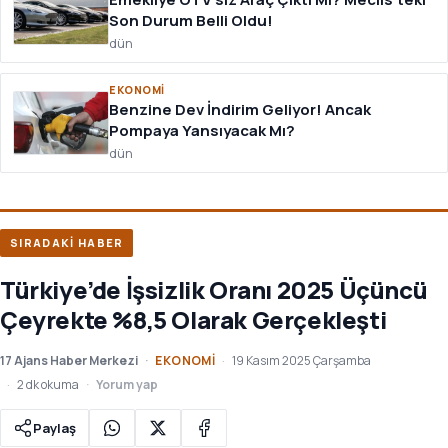
Son Durum Belli Oldu!
dün
EKONOMI
Benzine Dev İndirim Geliyor! Ancak
Pompaya Yansıyacak Mı?
dün
SIRADAKİ HABER
Türkiye’de İşsizlik Oranı 2025 Üçüncü
Çeyrekte %8,5 Olarak Gerçekleşti
17 Ajans Haber Merkezi
EKONOMI
19 Kasım 2025 Çarşamba
2 dk okuma
Yorum yap
Paylaş