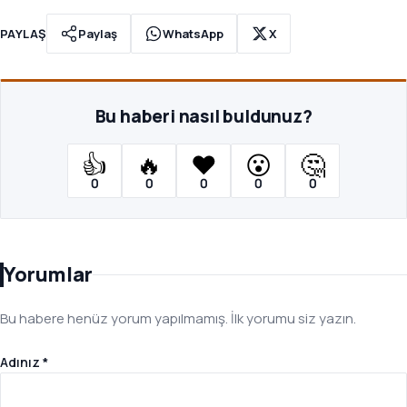
PAYLAŞ
Paylaş
WhatsApp
X
Bu haberi nasıl buldunuz?
👍
🔥
❤️
😮
🤔
0
0
0
0
0
Yorumlar
Bu habere henüz yorum yapılmamış. İlk yorumu siz yazın.
Adınız *