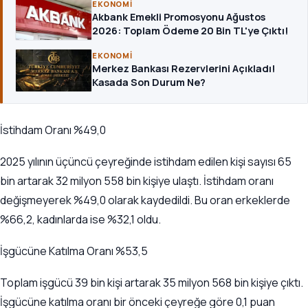
EKONOMI
Akbank Emekli Promosyonu Ağustos
2026: Toplam Ödeme 20 Bin TL'ye Çıktı!
EKONOMI
Merkez Bankası Rezervlerini Açıkladı!
Kasada Son Durum Ne?
İstihdam Oranı %49,0
2025 yılının üçüncü çeyreğinde istihdam edilen kişi sayısı 65
bin artarak 32 milyon 558 bin kişiye ulaştı. İstihdam oranı
değişmeyerek %49,0 olarak kaydedildi. Bu oran erkeklerde
%66,2, kadınlarda ise %32,1 oldu.
İşgücüne Katılma Oranı %53,5
Toplam işgücü 39 bin kişi artarak 35 milyon 568 bin kişiye çıktı.
İşgücüne katılma oranı bir önceki çeyreğe göre 0,1 puan