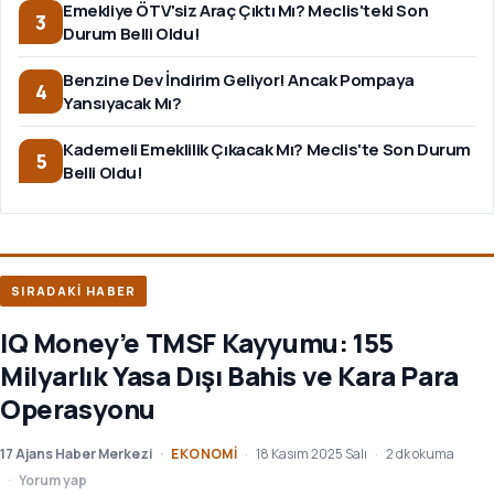
Emekliye ÖTV'siz Araç Çıktı Mı? Meclis'teki Son
3
Durum Belli Oldu!
Benzine Dev İndirim Geliyor! Ancak Pompaya
4
Yansıyacak Mı?
Kademeli Emeklilik Çıkacak Mı? Meclis'te Son Durum
5
Belli Oldu!
SIRADAKİ HABER
IQ Money’e TMSF Kayyumu: 155
Milyarlık Yasa Dışı Bahis ve Kara Para
Operasyonu
17 Ajans Haber Merkezi
EKONOMI
18 Kasım 2025 Salı
2 dk okuma
Yorum yap