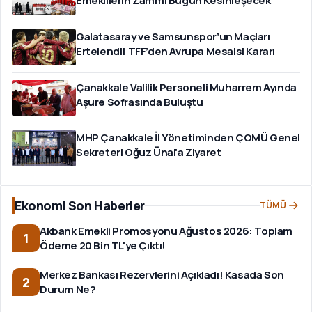
Emeklilerin Zammı Bugün Kesinleşecek
Galatasaray ve Samsunspor’un Maçları
Ertelendi! TFF’den Avrupa Mesaisi Kararı
Çanakkale Valilik Personeli Muharrem Ayında
Aşure Sofrasında Buluştu
MHP Çanakkale İl Yönetiminden ÇOMÜ Genel
Sekreteri Oğuz Ünal'a Ziyaret
Ekonomi Son Haberler
TÜMÜ
Akbank Emekli Promosyonu Ağustos 2026: Toplam
1
Ödeme 20 Bin TL'ye Çıktı!
Merkez Bankası Rezervlerini Açıkladı! Kasada Son
2
Durum Ne?