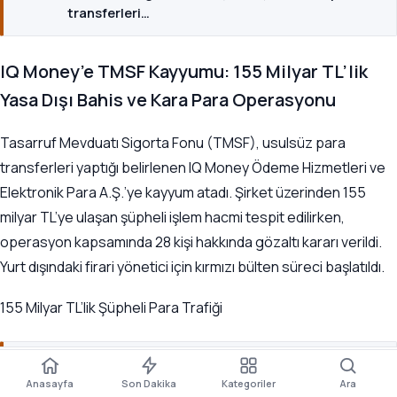
transferleri…
IQ Money’e TMSF Kayyumu: 155 Milyar TL’lik
Yasa Dışı Bahis ve Kara Para Operasyonu
Tasarruf Mevduatı Sigorta Fonu (TMSF), usulsüz para
transferleri yaptığı belirlenen IQ Money Ödeme Hizmetleri ve
Elektronik Para A.Ş.’ye kayyum atadı. Şirket üzerinden 155
milyar TL’ye ulaşan şüpheli işlem hacmi tespit edilirken,
operasyon kapsamında 28 kişi hakkında gözaltı kararı verildi.
Yurt dışındaki firari yönetici için kırmızı bülten süreci başlatıldı.
155 Milyar TL’lik Şüpheli Para Trafiği
A±
İLGINIZI ÇEKEBILIR
Paylaş
Yorum
Boyut
Kaydet
Dinle
Anasayfa
Son Dakika
Kategoriler
Ara
EKONOMI