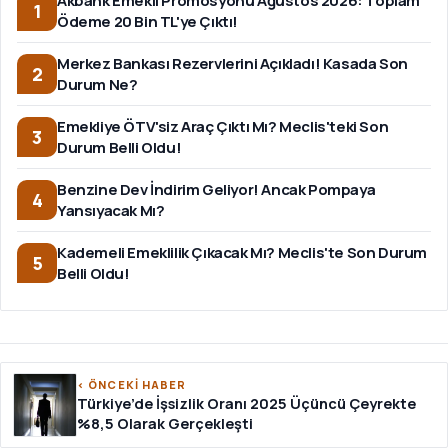
Akbank Emekli Promosyonu Ağustos 2026: Toplam
1
Ödeme 20 Bin TL'ye Çıktı!
Merkez Bankası Rezervlerini Açıkladı! Kasada Son
2
Durum Ne?
Emekliye ÖTV'siz Araç Çıktı Mı? Meclis'teki Son
3
Durum Belli Oldu!
Benzine Dev İndirim Geliyor! Ancak Pompaya
4
Yansıyacak Mı?
Kademeli Emeklilik Çıkacak Mı? Meclis'te Son Durum
5
Belli Oldu!
‹ ÖNCEKİ HABER
Türkiye’de İşsizlik Oranı 2025 Üçüncü Çeyrekte
%8,5 Olarak Gerçekleşti