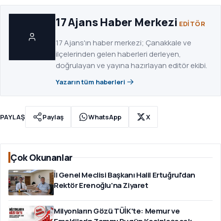
17 Ajans Haber Merkezi
EDITÖR
17 Ajans'ın haber merkezi; Çanakkale ve
ilçelerinden gelen haberleri derleyen,
doğrulayan ve yayına hazırlayan editör ekibi.
Yazarın tüm haberleri
PAYLAŞ
Paylaş
WhatsApp
X
Çok Okunanlar
İl Genel Meclisi Başkanı Halil Ertuğrul'dan
Rektör Erenoğlu'na Ziyaret
Milyonların Gözü TÜİK'te: Memur ve