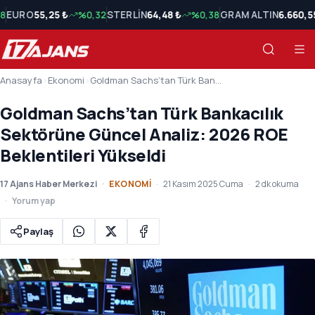
18
EURO
55,25 ₺
%0,32
STERLİN
64,48 ₺
%0,38
GRAM ALTIN
6.660,5
Anasayfa
›
Ekonomi
›
Goldman Sachs’tan Türk Bankacılık Sektörüne Güncel Analiz: 2026 ROE Beklentileri Yükseldi
Goldman Sachs’tan Türk Bankacılık
Sektörüne Güncel Analiz: 2026 ROE
Beklentileri Yükseldi
17 Ajans Haber Merkezi
EKONOMI
21 Kasım 2025 Cuma
2 dk okuma
Yorum yap
Paylaş