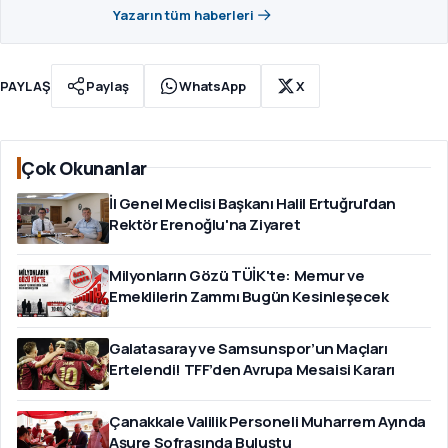
Yazarın tüm haberleri
PAYLAŞ
Paylaş
WhatsApp
X
Çok Okunanlar
İl Genel Meclisi Başkanı Halil Ertuğrul'dan
Rektör Erenoğlu'na Ziyaret
Milyonların Gözü TÜİK'te: Memur ve
Emeklilerin Zammı Bugün Kesinleşecek
Galatasaray ve Samsunspor’un Maçları
Ertelendi! TFF’den Avrupa Mesaisi Kararı
Çanakkale Valilik Personeli Muharrem Ayında
Aşure Sofrasında Buluştu