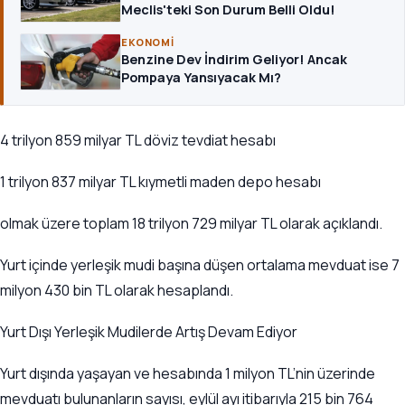
Meclis'teki Son Durum Belli Oldu!
EKONOMI
Benzine Dev İndirim Geliyor! Ancak
Pompaya Yansıyacak Mı?
4 trilyon 859 milyar TL döviz tevdiat hesabı
1 trilyon 837 milyar TL kıymetli maden depo hesabı
olmak üzere toplam 18 trilyon 729 milyar TL olarak açıklandı.
Yurt içinde yerleşik mudi başına düşen ortalama mevduat ise 7
milyon 430 bin TL olarak hesaplandı.
Yurt Dışı Yerleşik Mudilerde Artış Devam Ediyor
Yurt dışında yaşayan ve hesabında 1 milyon TL’nin üzerinde
mevduatı bulunanların sayısı, eylül ayı itibarıyla 215 bin 764