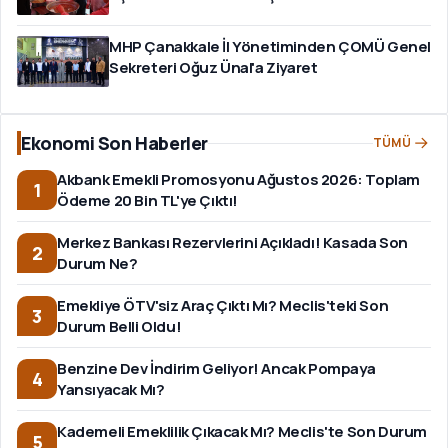
MHP Çanakkale İl Yönetiminden ÇOMÜ Genel
Sekreteri Oğuz Ünal'a Ziyaret
Ekonomi Son Haberler
TÜMÜ
Akbank Emekli Promosyonu Ağustos 2026: Toplam
1
Ödeme 20 Bin TL'ye Çıktı!
Merkez Bankası Rezervlerini Açıkladı! Kasada Son
2
Durum Ne?
Emekliye ÖTV'siz Araç Çıktı Mı? Meclis'teki Son
3
Durum Belli Oldu!
Benzine Dev İndirim Geliyor! Ancak Pompaya
4
Yansıyacak Mı?
Kademeli Emeklilik Çıkacak Mı? Meclis'te Son Durum
5